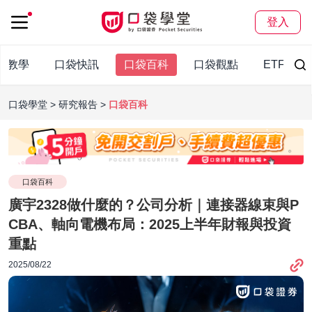
登入
股教學
口袋快訊
口袋百科
口袋觀點
ETF
口袋學堂
研究報告
口袋百科
口袋百科
廣宇2328做什麼的？公司分析｜連接器線束與P
CBA、軸向電機布局：2025上半年財報與投資
重點
2025/08/22