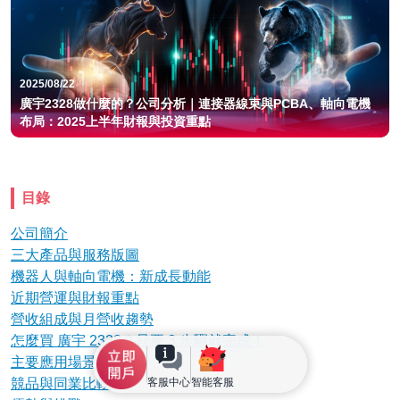
2025/08/22
廣宇2328做什麼的？公司分析｜連接器線束與PCBA、軸向電機
布局：2025上半年財報與投資重點
目錄
公司簡介
三大產品與服務版圖
機器人與軸向電機：新成長動能
近期營運與財報重點
營收組成與月營收趨勢
怎麼買 廣宇 2328？只要 3 步驟就完成！
主要應用場景
競品與同業比較
客服中心
智能客服