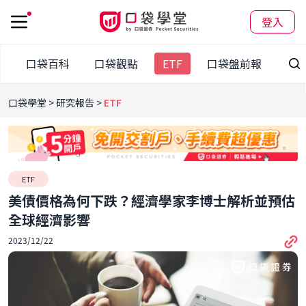
登入
訊
口袋百科
口袋觀點
ETF
口袋盤前報
口袋學堂
研究報告
ETF
ETF
美債價格為何下跌？經濟學家李博士解析並預估
全球經濟影響
2023/12/22