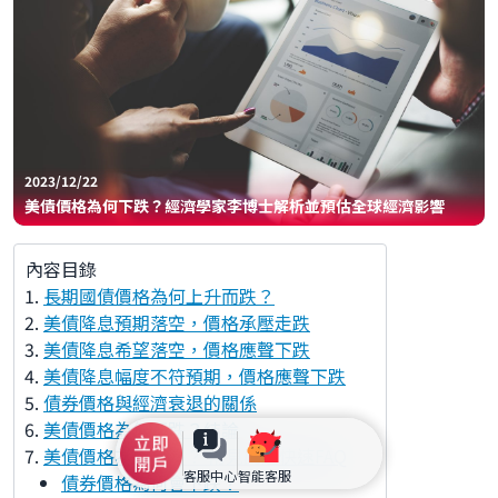
2023/12/22
美債價格為何下跌？經濟學家李博士解析並預估全球經濟影響
內容目錄
長期國債價格為何上升而跌？
美債降息預期落空，價格承壓走跌
美債降息希望落空，價格應聲下跌
美債降息幅度不符預期，價格應聲下跌
債券價格與經濟衰退的關係
美債價格為何下跌？結論
美債價格為何下跌？ 常見問題快速FAQ
客服中心
智能客服
債券價格為何會下跌？