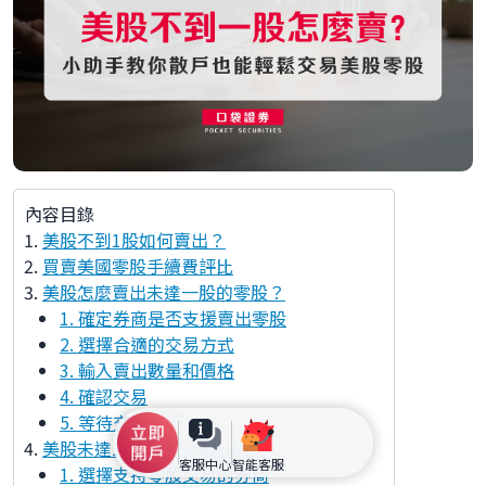
內容目錄
美股不到1股如何賣出？
買賣美國零股手續費評比
美股怎麼賣出未達一股的零股？
1. 確定券商是否支援賣出零股
2. 選擇合適的交易方式
3. 輸入賣出數量和價格
4. 確認交易
5. 等待交易執行
美股未達1股賣出方法大解密
客服中心
智能客服
1. 選擇支持零股交易的券商