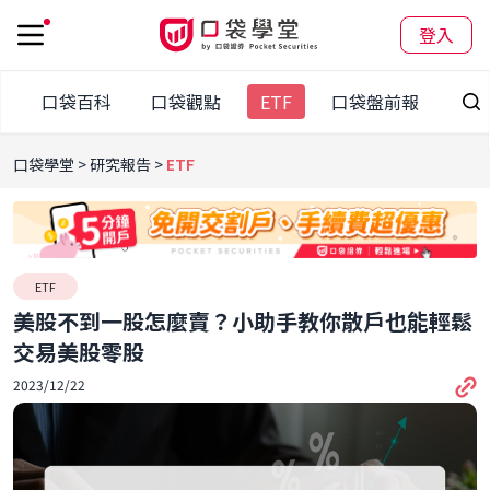
登入
訊
口袋百科
口袋觀點
ETF
口袋盤前報
口袋學堂
研究報告
ETF
ETF
美股不到一股怎麼賣？小助手教你散戶也能輕鬆
交易美股零股
2023/12/22