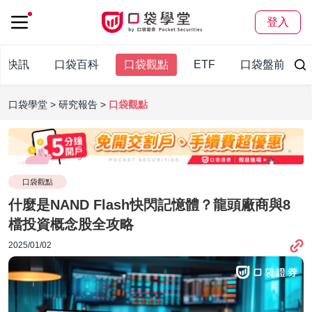
登入
袋快訊
口袋百科
口袋觀點
ETF
口袋盤前報
口袋學堂
研究報告
口袋觀點
口袋觀點
什麼是NAND Flash快閃記憶體？龍頭廠商與8
檔投資概念股全攻略
2025/01/02