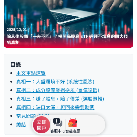
2025/12/01
除息後股價「一去不回」？揭開高股息 ETF 遲遲不填息的四大殘
酷真相
目錄
本文重點速覽
真相一：大盤環境不好 (系統性風險)
真相二：成分股產業遇逆風 (景氣循環)
真相三：賺了股息，賠了價差 (選股邏輯)
真相四：缺口太深，爬回來需要時間
常見問題 (FAQ)
總結
客服中心
智能客服