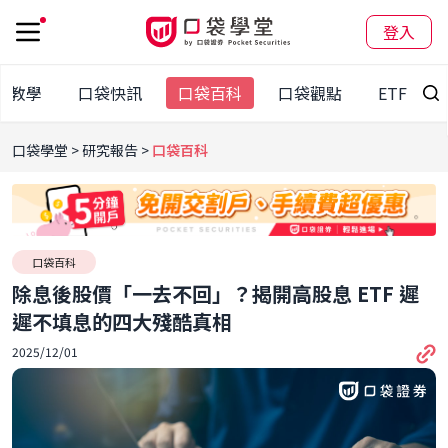
登入
股教學
口袋快訊
口袋百科
口袋觀點
ETF
口袋學堂
研究報告
口袋百科
口袋百科
除息後股價「一去不回」？揭開高股息 ETF 遲
遲不填息的四大殘酷真相
2025/12/01