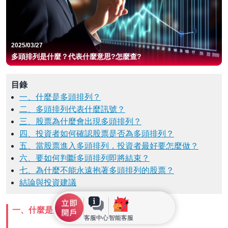
2025/03/27
多頭排列是什麼？代表什麼意思?怎麼查?
目錄
一、什麼是多頭排列？
二、多頭排列代表什麼訊號？
三、股票為什麼會出現多頭排列？
四、投資者如何確認股票是否為多頭排列？
五、當股票進入多頭排列，投資者最好要怎麼做？
六、要如何判斷多頭排列即將結束？
七、為什麼不能永遠抱著多頭排列的股票？
結論與投資建議
一、什麼是多頭排列？
客服中心
智能客服