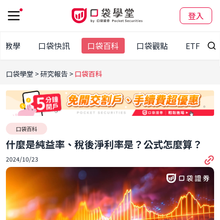
登入
股教學
口袋快訊
口袋百科
口袋觀點
ETF
口袋學堂
研究報告
口袋百科
口袋百科
什麼是純益率、稅後淨利率是？公式怎麼算？
2024/10/23