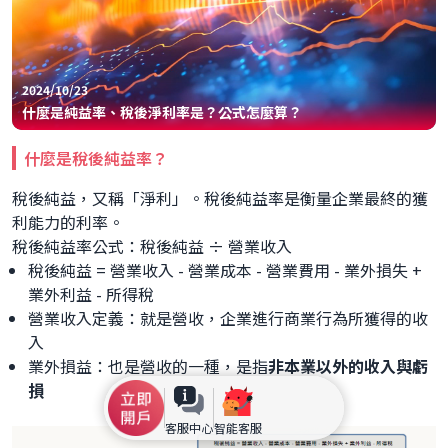
2024/10/23
什麼是純益率、稅後淨利率是？公式怎麼算？
什麼是稅後純益率？
稅後純益，又稱「淨利」。稅後純益率是衡量企業最終的獲
利能力的利率。
稅後純益率公式：稅後純益 ÷ 營業收入
稅後純益 = 營業收入 - 營業成本 - 營業費用 - 業外損失 +
業外利益 - 所得稅
營業收入定義：就是營收，企業進行商業行為所獲得的收
入
業外損益：也是營收的一種，是指
非本業以外的收入與虧
損
客服中心
智能客服