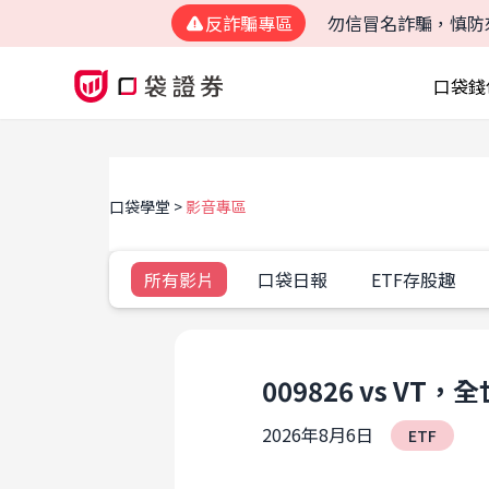
反詐騙專區
勿信冒名詐騙，慎防
口袋錢
口袋學堂
影音專區
所有影片
口袋日報
ETF存股趣
009826 vs 
2026年8月6日
ETF