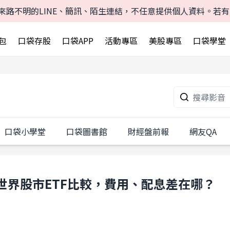
來路不明的LINE、簡訊、陌生連結，不任意提供個人資料。若
包
口袋存股
口袋APP
活動專區
美股專區
口袋學堂
口袋小學堂
口袋圖書館
財經盤前報
網友QA
VT，全世界股市ETF比較，費用、配息差在哪？