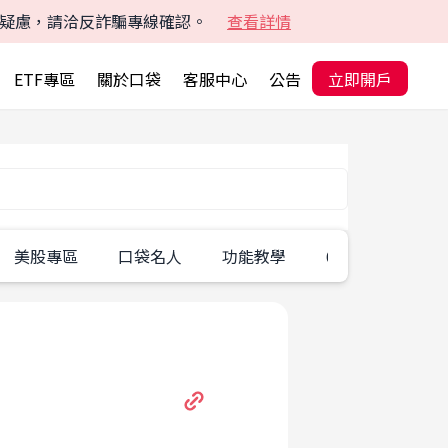
有疑慮，請洽反詐騙專線確認。
查看詳情
ETF專區
關於口袋
客服中心
公告
立即開戶
美股專區
口袋名人
功能教學
60秒學一招