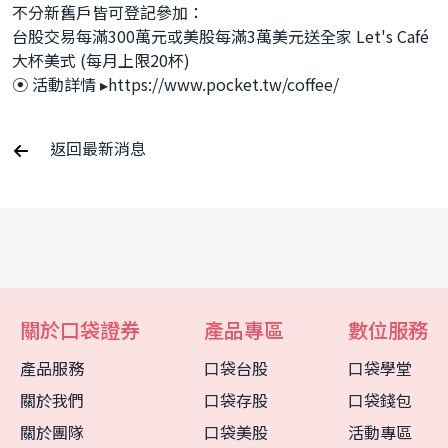
不分新舊戶皆可登記參加：
台股交易每滿300萬元或美股每滿3萬美元送全家 Let's Café 
大杯美式 (每月上限20杯)
⦿ 活動詳情 ▸https://www.pocket.tw/coffee/
返回最新消息
關於口袋證券
產品專區
數位服務
產品服務
口袋台股
口袋學堂
關於我們
口袋存股
口袋錢包
客服中心
智能客服
關於團隊
口袋美股
活動專區