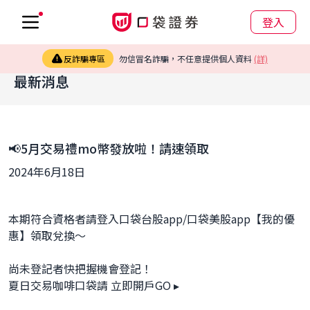
登入
反詐騙專區
勿信冒名詐騙，不任意提供個人資料
(詳)
最新消息
📢5月交易禮mo幣發放啦！請速領取
2024年6月18日
本期符合資格者請登入口袋台股app/口袋美股app【我的優
惠】領取兌換～
尚未登記者快把握機會登記！
夏日交易咖啡口袋請 
立即開戶GO
 ▸