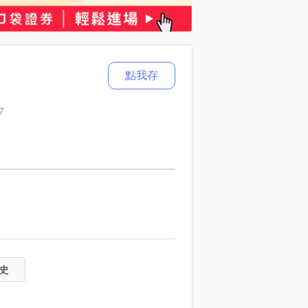
點我存
7
史