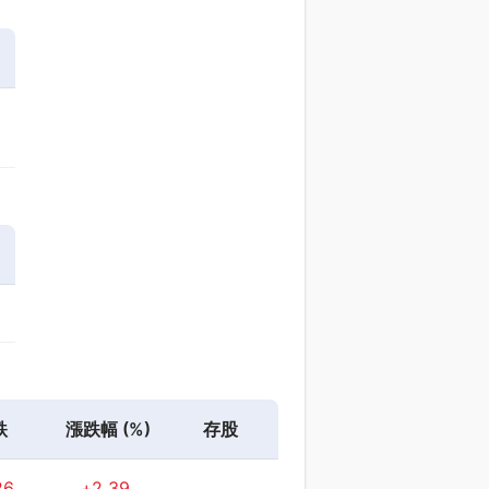
跌
漲跌幅 (%)
存股
26
+2.39