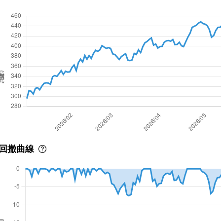
價(元)
回撤曲線
撤率(