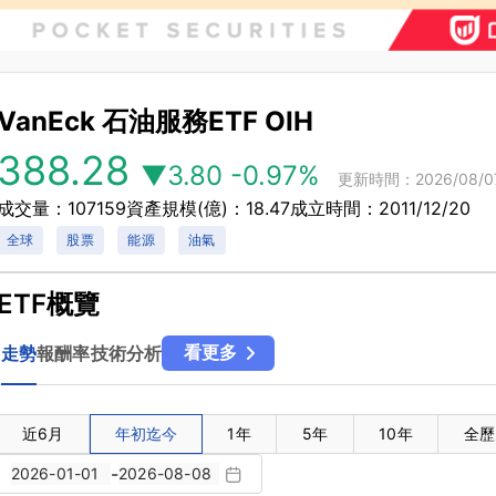
VanEck 石油服務ETF
OIH
388.28
▼3.80
-0.97%
更新時間：2026/08/0
成交量：107159
資產規模(億)：18.47
成立時間：2011/12/20
全球
股票
能源
油氣
ETF概覽
看更多
走勢
報酬率
技術分析
近6月
年初迄今
1年
5年
10年
全歷
-