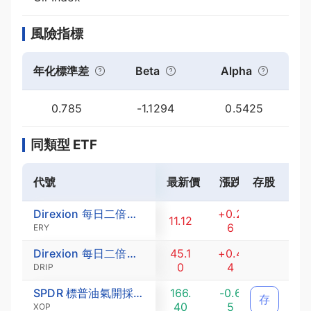
風險指標
年化標準差
Beta
Alpha
0.785
-1.1294
0.5425
同類型 ETF
代號
最新價
漲跌
存股
漲跌幅 (
Direxion 每日二倍放空能源ETF
+0.2
+2.3
11.12
6
9
ERY
Direxion 每日二倍放空標普油氣探勘與生產ETF
45.1
+0.4
+0.9
0
4
9
DRIP
SPDR 標普油氣開採與生產ETF
166.
-0.6
-0.3
存
40
5
9
XOP