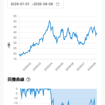
-
股價(元)
回撤曲線