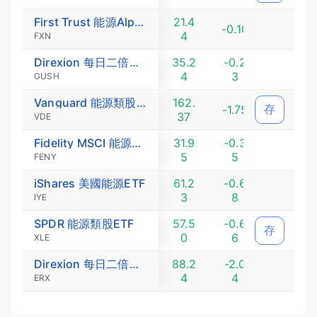
First Trust 能源AlphaDEX指數ETF
21.4
-0.4
-0.10
4
6
FXN
Direxion 每日二倍做多標普油氣探勘與生產ETF
35.2
-0.2
-0.6
4
3
5
GUSH
Vanguard 能源類股ETF
162.
存
-1.75
-1.07
37
VDE
Fidelity MSCI 能源指數ETF
31.9
-0.3
-1.08
5
5
FENY
iShares 美國能源ETF
61.2
-0.6
-1.10
3
8
IYE
SPDR 能源類股ETF
57.5
-0.6
存
-1.13
0
6
XLE
Direxion 每日二倍做多能源ETF
88.2
-2.0
-2.2
4
4
6
ERX