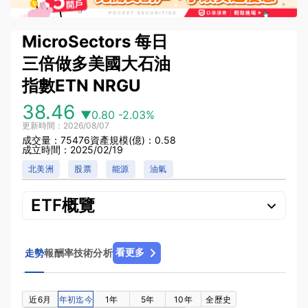
MicroSectors 每日
三倍做多美國大石油
指數ETN
NRGU
38.46
▼0.80
-2.03%
更新時間：2026/08/07
成交量：75476
資產規模(億)：0.58
成立時間：2025/02/19
北美洲
股票
能源
油氣
ETF概覽
看更多
走勢
報酬率
技術分析
近6月
年初迄今
1年
5年
10年
全歷史