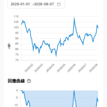
-
股價(元)
回撤曲線