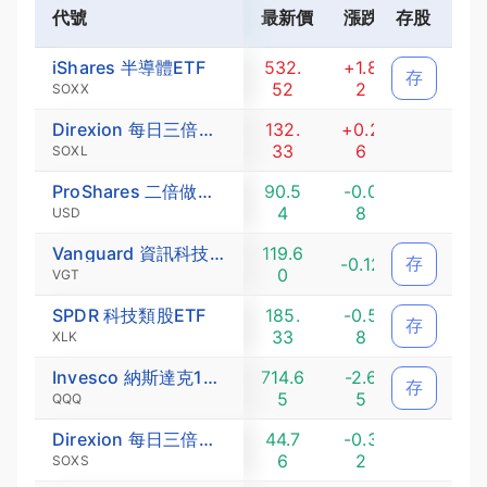
代號
最新價
漲跌
存股
漲跌幅 (
iShares 半導體ETF
532.
+1.8
+0.3
存
52
2
4
SOXX
Direxion 每日三倍做多半導體ETF
132.
+0.2
+0.2
33
6
0
SOXL
ProShares 二倍做多半導體ETF
90.5
-0.0
-0.0
4
8
9
USD
Vanguard 資訊科技類股ETF
119.6
存
-0.12
-0.10
0
VGT
SPDR 科技類股ETF
185.
-0.5
存
-0.31
33
8
XLK
Invesco 納斯達克100指數ETF
714.6
-2.6
-0.3
存
5
5
7
QQQ
Direxion 每日三倍放空半導體ETF
44.7
-0.3
-0.71
6
2
SOXS