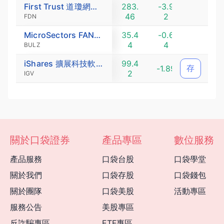
First Trust 道瓊網路指數ETF
283.
-3.9
-1.36
46
2
FDN
MicroSectors FANG 尖牙股與創新指數每日三倍做多ETN
35.4
-0.6
-1.77
4
4
BULZ
iShares 擴展科技軟體類股ETF
99.4
存
-1.89
-1.87
2
IGV
關於口袋證券
產品專區
數位服務
產品服務
口袋台股
口袋學堂
關於我們
口袋存股
口袋錢包
關於團隊
口袋美股
活動專區
服務公告
美股專區
反詐騙專區
ETF專區