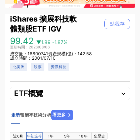
iShares 擴展科技軟
點我存
體類股ETF
IGV
99.42
▼1.89
-1.87%
更新時間：2026/08/06
成交量：16800741
資產規模(億)：142.58
成立時間：2001/07/10
北美洲
股票
資訊科技
ETF概覽
看更多
走勢
報酬率
技術分析
近6月
年初迄今
1年
5年
10年
全歷史