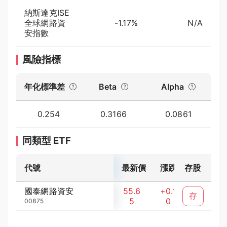
納斯達克ISE
全球網路資
-1.17%
N/A
安指數
風險指標
年化標準差
Beta
Alpha
0.254
0.3166
0.0861
同類型 ETF
代號
最新價
漲跌
存股
漲跌幅 (
國泰網路資安
55.6
+0.1
+0.1
存
5
0
8
00875