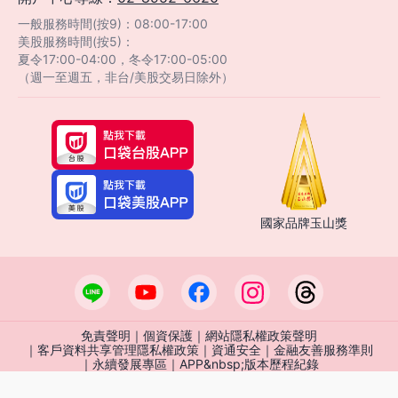
一般服務時間(按9)：08:00-17:00
美股服務時間(按5)：
夏令17:00-04:00，冬令17:00-05:00
（週一至週五，非台/美股交易日除外）
國家品牌玉山獎
免責聲明
｜
個資保護
｜
網站隱私權政策聲明
｜
客戶資料共享管理隱私權政策
｜
資通安全
｜
金融友善服務準則
客服中心
智能客服
｜
永續發展專區
｜
APP&nbsp;版本歷程紀錄
115年金管證總字第0037號