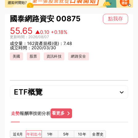
國泰網路資安
00875
點我存
55.65
▲0.10
+0.18%
更新時間：2026/08/07
成交量：162
資產規模(億)：7.48
成立時間：2020/03/30
美國
股票
資訊科技
網路安全
ETF概覽
看更多
走勢
報酬率
技術分析
近6月
年初迄今
1年
5年
10年
全歷史