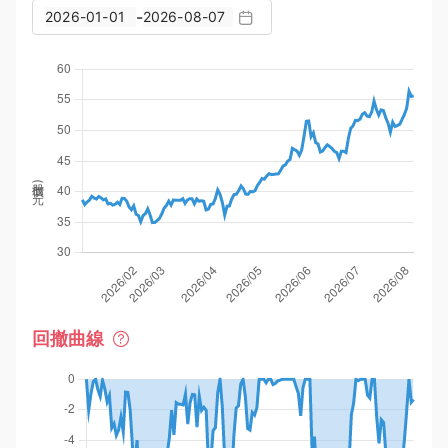
-
股價(元)
回撤曲線