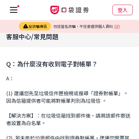
登入
反詐騙專區
勿信冒名詐騙，不任意提供個人資料
(詳)
客服中心/常見問題
Q：為什麼沒有收到電子對帳單？
A：
(1) 建議您先至垃圾信件匣檢視或搜尋「證券對帳單」。
因為信箱提供者可能將對帳單判別為垃圾信 。
【解決方案】：在垃圾信箱找到郵件後，請將該郵件寄送
者設置為白名單。
(2)  若未能於垃圾郵件中找到證券對帳單，建議您變更其