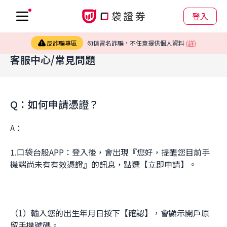
登入
反詐騙專區
勿信冒名詐騙，不任意提供個人資料
(詳)
客服中心/常見問題
Q：如何申請憑證？
A：
1.口袋台股APP：登入後，會出現『您好，提醒您目前手
機端尚未有有效憑證』的訊息，點選【立即申請】。
（1）輸入您的出生年月日按下【確認】，會顯示開戶原
留手機號碼。