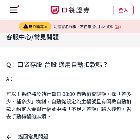
登入
反詐騙專區
勿信冒名詐騙，不任意提供個人資料
(詳)
客服中心/常見問題
Q：口袋存股-台股 適用自動扣款嗎？
A：
可以！系統將於執行當日 08:00 自動檢查餘額，採「差多
少、補多少」機制，自動從設定為主帳號且有開啟自動扣
款之約定入金銀行帳號中將「不足之差額」轉入錢包，省
去手動轉帳的麻煩。
返回常見問題