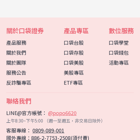
關於口袋證券
產品專區
數位服務
產品服務
口袋台股
口袋學堂
關於我們
口袋存股
口袋錢包
關於團隊
口袋美股
活動專區
服務公告
美股專區
反詐騙專區
ETF專區
聯絡我們
LINE@官方帳號：
@popo6620
上午8:30~下午5:00 （週一至週五，非交易日除外）
客服專線：
0809-089-001
客服中心
智能客服
國外專線：886-2-7753-2508(須付費)