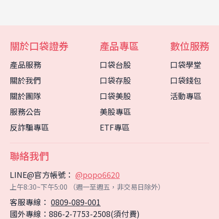
關於口袋證券
產品專區
數位服務
產品服務
口袋台股
口袋學堂
關於我們
口袋存股
口袋錢包
關於團隊
口袋美股
活動專區
服務公告
美股專區
反詐騙專區
ETF專區
聯絡我們
LINE@官方帳號：
@popo6620
上午8:30~下午5:00 （週一至週五，非交易日除外）
客服專線：
0809-089-001
客服中心
智能客服
國外專線：886-2-7753-2508(須付費)