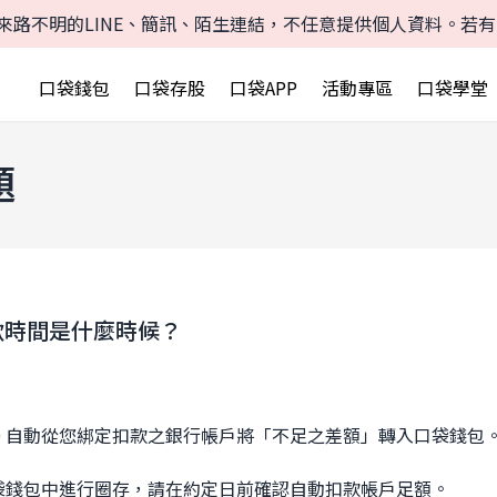
來路不明的LINE、簡訊、陌生連結，不任意提供個人資料。若
口袋錢包
口袋存股
口袋APP
活動專區
口袋學堂
題
款時間是什麼時候？
:00 自動從您綁定扣款之銀行帳戶將「不足之差額」轉入口袋錢包
袋錢包中進行圈存，請在約定日前確認自動扣款帳戶足額。