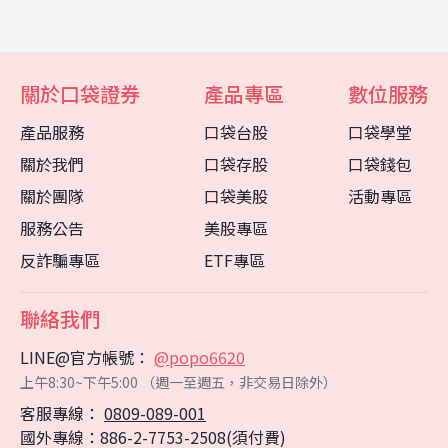
關於口袋證券
產品專區
數位服務
產品服務
口袋台股
口袋學堂
關於我們
口袋存股
口袋錢包
關於團隊
口袋美股
活動專區
服務公告
美股專區
反詐騙專區
ETF專區
聯絡我們
LINE@官方帳號：
@popo6620
上午8:30~下午5:00 （週一至週五，非交易日除外）
客服專線：
0809-089-001
客服中心
智能客服
國外專線：886-2-7753-2508(須付費)