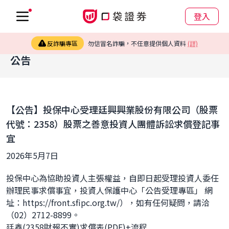
登入
反詐騙專區
勿信冒名詐騙，不任意提供個人資料
(詳)
公告
【公告】投保中心受理廷興興業股份有限公司（股票
代號：2358）股票之善意投資人團體訴訟求償登記事
宜
2026年5月7日
投保中心為協助投資人主張權益，自即日起受理投資人委任
辦理民事求償事宜，投資人保護中心「公告受理專區」 網
址：https://front.sfipc.org.tw/），如有任何疑問，請洽
（02）2712-8899。
廷鑫(2358財報不實)求償表(PDF)+流程