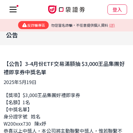
登入
反詐騙專區
勿信冒名詐騙，不任意提供個人資料
(詳)
公告
【公告】3-4月份ETF交易滿額抽 $3,000王品集團好
禮即享券中獎名單
2025年5月19日
【獎項】$3,000王品集團好禮即享券
【名額】1名
【中獎名單】
身分證字號   姓名
W200xxx730   陳x妤
恭喜以上中獎人，本公司將主動聯繫中獎人，惟若聯繫不