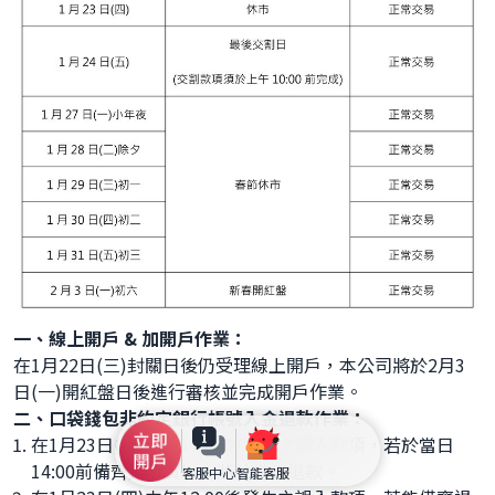
一、線上開戶 & 加開戶作業：
在1月22日(三)封關日後仍受理線上開戶，本公司將於2月3
日(一)開紅盤日後進行審核並完成開戶作業。
二、口袋錢包非約定銀行帳號入金退款作業：
在1月23日(四)中午12:00前發生之誤入款項，若於當日
14:00前備齊退款資料，將於當日退款。
客服中心
智能客服