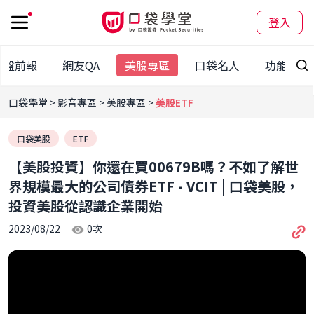
登入
經盤前報
網友QA
美股專區
口袋名人
功能教學
口袋學堂
影音專區
美股專區
美股ETF
口袋美股
ETF
【美股投資】你還在買00679B嗎？不如了解世
界規模最大的公司債券ETF - VCIT | 口袋美股，
投資美股從認識企業開始
2023/08/22
0
次