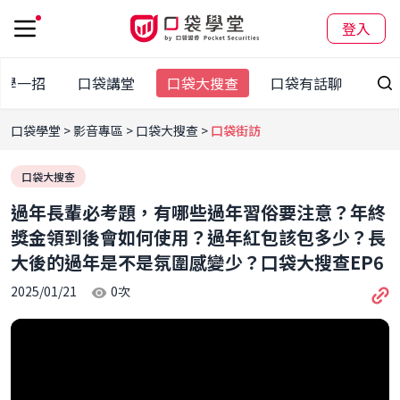
登入
秒學一招
口袋講堂
口袋大搜查
口袋有話聊
口袋學堂
影音專區
口袋大搜查
口袋街訪
口袋大搜查
過年長輩必考題，有哪些過年習俗要注意？年終
獎金領到後會如何使用？過年紅包該包多少？長
大後的過年是不是氛圍感變少？口袋大搜查EP6
2025/01/21
0
次