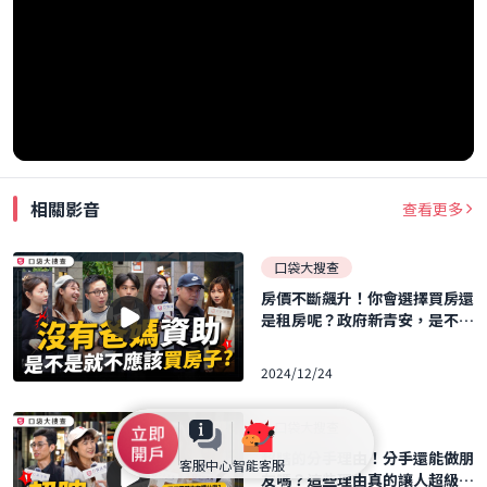
相關影音
查看更多
口袋大搜查
房價不斷飆升！你會選擇買房還
是租房呢？政府新青安，是不是
沒有爸媽資助，就不應該買房？
買房最佳時機趁現在？【口袋街
2024/12/24
訪】口袋大搜查EP5
口袋大搜查
超瞎的分手理由！分手還能做朋
客服中心
智能客服
友嗎？這些理由真的讓人超級傻