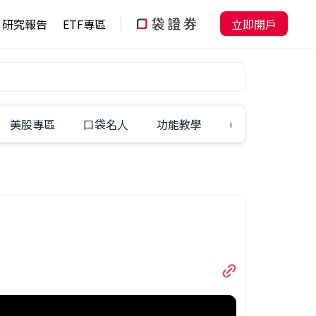
研究報告
ETF專區
立即開戶
美股專區
口袋名人
功能教學
60秒學一招