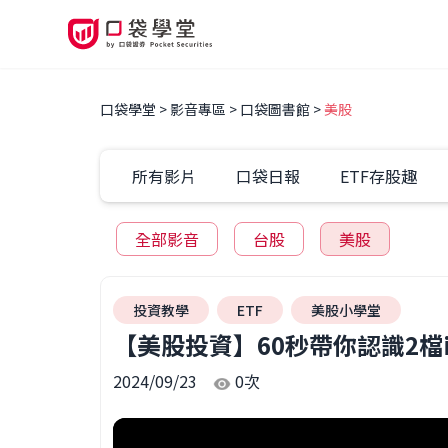
口袋學堂
影音專區
口袋圖書館
美股
所有影片
口袋日報
ETF存股趣
全部影音
台股
美股
投資教學
ETF
美股小學堂
【美股投資】60秒帶你認識2檔iS
2024/09/23
0
次