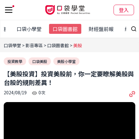
登入
股趣
口袋小學堂
口袋圖書館
財經盤前報
網友Q
口袋學堂
影音專區
口袋圖書館
美股
投資教學
口袋美股
美股小學堂
【美股投資】投資美股前，你一定要瞭解美股與
台股的規則差異！
2024/08/19
0
次