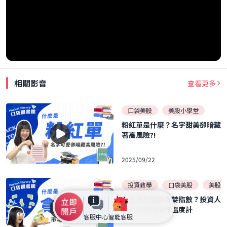
相關影音
查看更多
口袋美股
美股小學堂
粉紅單是什麼？名字甜美卻暗藏
著高風險?!
2025/09/22
投資教學
口袋美股
美股小
什麼是恐懼與貪婪指數？投資人
必知的市場情緒溫度計
客服中心
智能客服