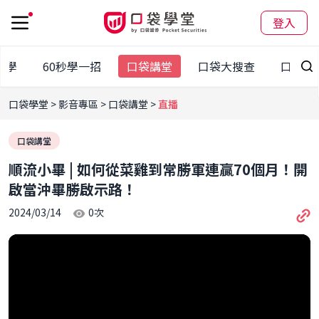
登入
教學
60秒學一招
口袋講堂
口袋大搜查
口袋有
口袋學堂
影音專區
口袋講堂
直播
口袋講堂
順流小畢 | 如何從菜雞到常勝軍連贏70個月！開
啟當沖畢勝啟示路！
2024/03/14
0
次