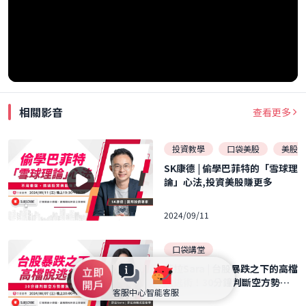
相關影音
查看更多
投資教學
口袋美股
美股小
SK康德 | 偷學巴菲特的「雪球理
論」心法,投資美股賺更多
2024/09/11
口袋講堂
莎拉Sara | 台股暴跌之下的高檔
脫逃術！30分鐘判斷空方勢即
客服中心
智能客服
將來襲