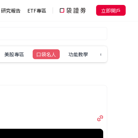
研究報告
ETF專區
立即開戶
美股專區
口袋名人
功能教學
60秒學一招