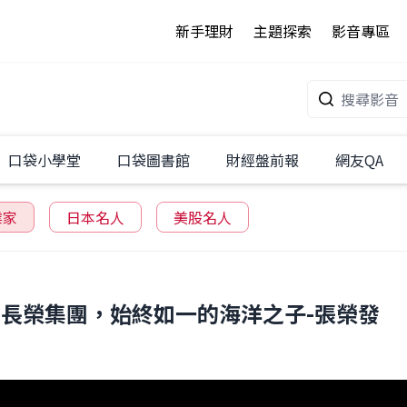
新手理財
主題探索
影音專區
口袋小學堂
口袋圖書館
財經盤前報
網友QA
業家
日本名人
美股名人
長榮集團，始終如一的海洋之子-張榮發