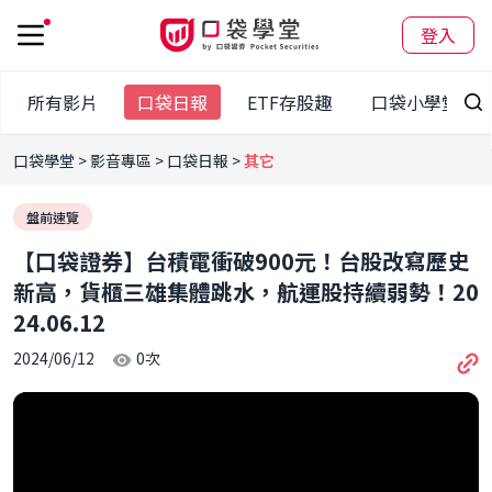
登入
所有影片
口袋日報
ETF存股趣
口袋小學堂
口袋學堂
影音專區
口袋日報
其它
盤前速覽
【口袋證券】台積電衝破900元！台股改寫歷史
新高，貨櫃三雄集體跳水，航運股持續弱勢！20
24.06.12
2024/06/12
0
次