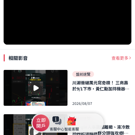
相關影音
查看更多
盤前速覽
川湖衝破萬元寫奇蹟！ 三商壽
於9/1下市，黃仁勳加持機器人
概念股暴飆！ ｜口袋日報｜202
6.08.07
2026/08/07
盤前速覽
Google人事震撼離職、液冷散
客服中心
智能客服
熱與記憶體族群分頭強攻!群聯