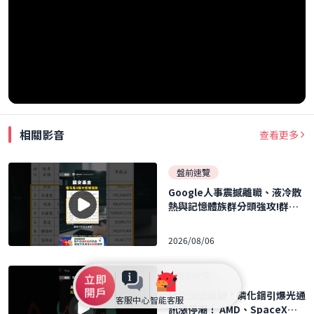
相關影音
查看更多
盤前速覽
Google人事震撼離職、液冷散
熱與記憶體族群分頭強攻!群聯
執行長力再刷 40 張 ｜口袋日報
｜2026.08.06
2026/08/06
盤前速覽
比記憶體還缺！磷化銦引爆光通
客服中心
智能客服
訊漲停潮！ AMD、SpaceX財