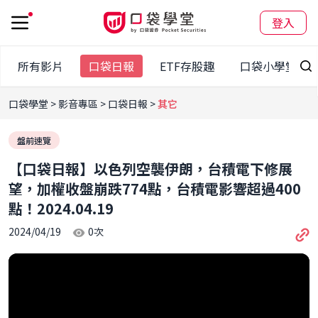
登入
所有影片
口袋日報
ETF存股趣
口袋小學堂
口袋學堂
影音專區
口袋日報
其它
盤前速覽
【口袋日報】以色列空襲伊朗，台積電下修展
望，加權收盤崩跌774點，台積電影響超過400
點！2024.04.19
2024/04/19
0
次