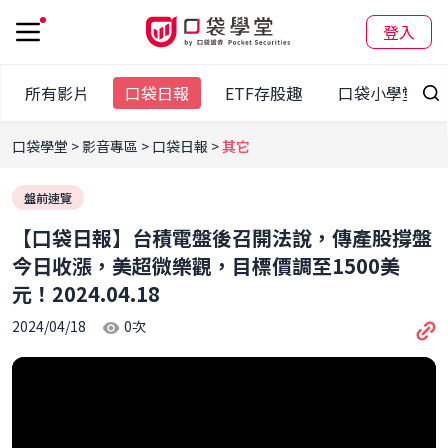
登入
所有影片
口袋日報
ETF存股趣
口袋小學堂
口袋學堂
影音專區
口袋日報
其它
盤前速覽
【口袋日報】台積電盤後召開法說，傳產股撐盤
今日收漲，美超微樂觀，目標價調至1500美
元！2024.04.18
2024/04/18
0
次