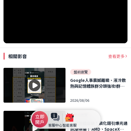
相關影音
查看更多
盤前速覽
Google人事震撼離職、液冷散
熱與記憶體族群分頭強攻!群聯
執行長力再刷 40 張 ｜口袋日報
｜2026.08.06
2026/08/06
盤前速覽
比記憶體還缺！磷化銦引爆光通
客服中心
智能客服
訊漲停潮！ AMD、SpaceX財