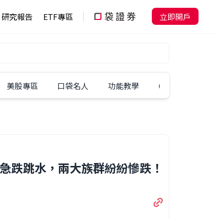
研究報告
ETF專區
立即開戶
美股專區
口袋名人
功能教學
60秒學一招
萬九急跌跳水，兩大族群紛紛慘跌！