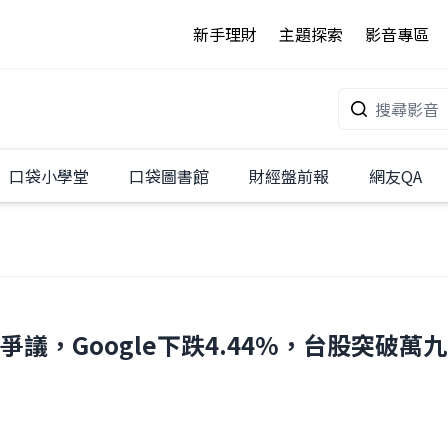
新手理財
主題探索
影音專區
口袋小學堂
口袋圖書館
財經盤前報
網友QA
爭議，Google下跌4.44%，台股突破