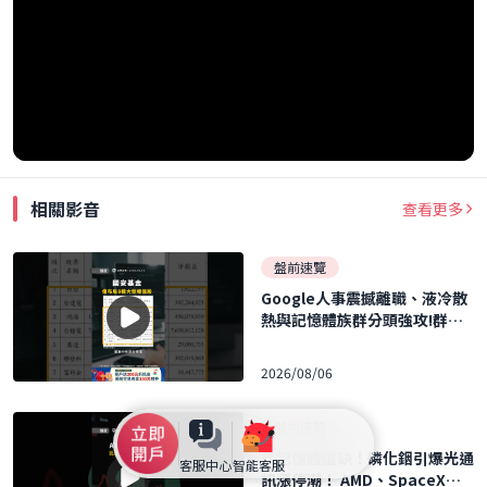
相關影音
查看更多
盤前速覽
Google人事震撼離職、液冷散
熱與記憶體族群分頭強攻!群聯
執行長力再刷 40 張 ｜口袋日報
｜2026.08.06
2026/08/06
盤前速覽
比記憶體還缺！磷化銦引爆光通
客服中心
智能客服
訊漲停潮！ AMD、SpaceX財