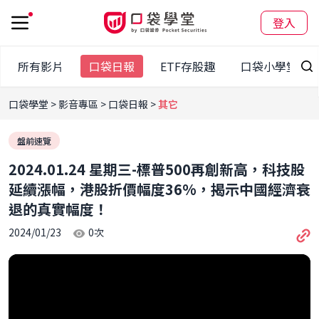
登入
所有影片
口袋日報
ETF存股趣
口袋小學堂
口袋學堂
影音專區
口袋日報
其它
盤前速覽
2024.01.24 星期三-標普500再創新高，科技股
延續漲幅，港股折價幅度36%，揭示中國經濟衰
退的真實幅度！
2024/01/23
0
次