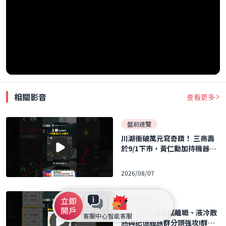
相關影音
查看更多
盤前速覽
川湖衝破萬元寫奇蹟！ 三商壽
於9/1下市，黃仁勳加持機器人
概念股暴飆！ ｜口袋日報｜202
6.08.07
2026/08/07
盤前速覽
Google人事震撼離職、液冷散
客服中心
智能客服
熱與記憶體族群分頭強攻!群聯