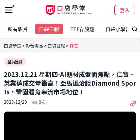
登入
所有影片
口袋日報
ETF存股趣
口袋小學堂
口袋學堂
影音專區
口袋日報
其它
盤前速覽
2023.12.21 星期四-AI題材成盤面焦點，仁寶、
英業達成交量衝高！亞馬遜洽談Diamond Spor
ts，鞏固體育串流市場地位！
2023/12/20
0
次