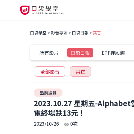
口袋學堂
影音專區
口袋日報
其它
所有影片
口袋日報
ETF存股趣
全部影音
其它
盤前速覽
2023.10.27 星期五-Al
電終場跌13元！
2023/10/26
0
次