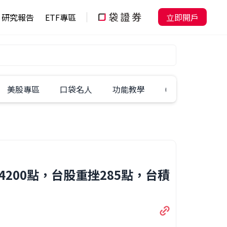
研究報告
ETF專區
立即開戶
美股專區
口袋名人
功能教學
60秒學一招
破4200點，台股重挫285點，台積