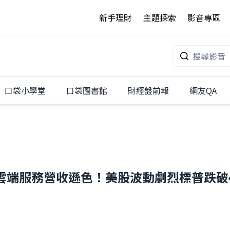
新手理財
主題探索
影音專區
口袋小學堂
口袋圖書館
財經盤前報
網友QA
phabet雲端服務營收遜色！美股波動劇烈標普跌