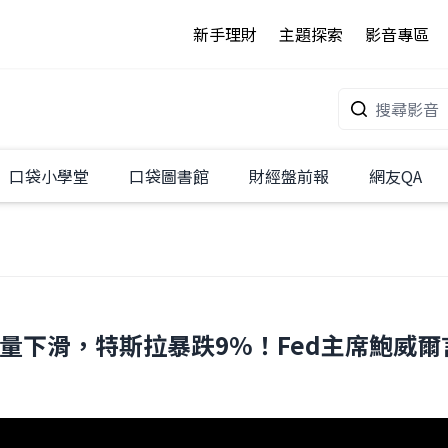
新手理財
主題探索
影音專區
口袋小學堂
口袋圖書館
財經盤前報
網友QA
電動車銷量下滑，特斯拉暴跌9%！Fed主席鮑