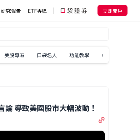
研究報告
ETF專區
立即開戶
美股專區
口袋名人
功能教學
60秒學一招
威爾言論 導致美國股市大幅波動！