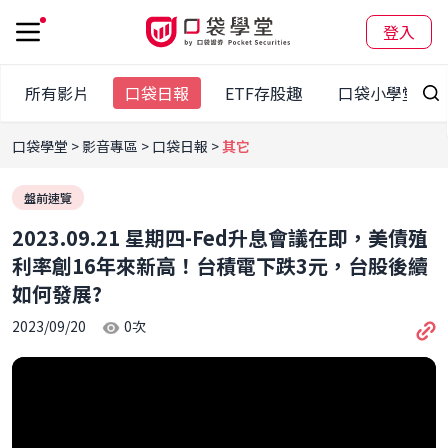
登入
所有影片
口袋日報
ETF存股趣
口袋小學堂
口袋學堂
影音專區
口袋日報
其它
盤前速覽
2023.09.21 星期四-Fed升息會議在即，美債殖
利率創16年來新高！台積電下跌3元，台股後續
如何發展?
2023/09/20
0
次