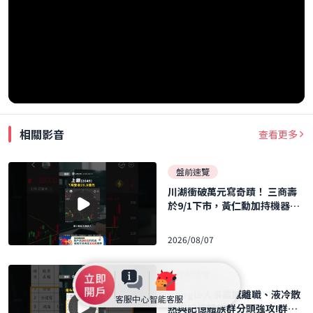
相關影音
查看更多
盤前速覽
川湖衝破萬元寫奇蹟！ 三商壽
於9/1下市，黃仁勳加持機器人
概念股暴飆！ ｜口袋日報｜202
6.08.07
2026/08/07
盤前速覽
Google人事震撼離職、液冷散
客服中心
智能客服
熱與記憶體族群分頭強攻!群聯