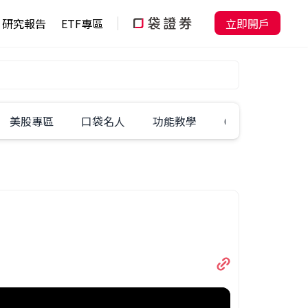
研究報告
ETF專區
立即開戶
美股專區
口袋名人
功能教學
60秒學一招