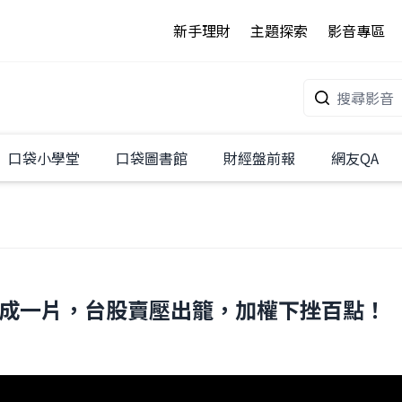
新手理財
主題探索
影音專區
口袋小學堂
口袋圖書館
財經盤前報
網友QA
概念股倒成一片，台股賣壓出籠，加權下挫百點！