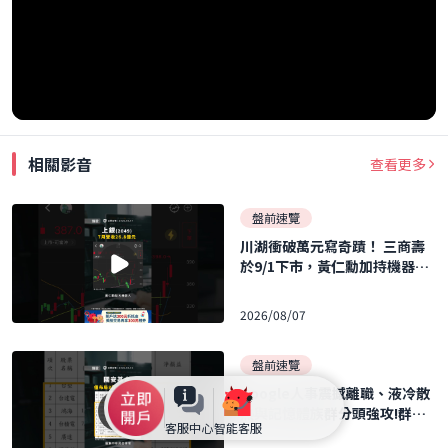
相關影音
查看更多
盤前速覽
川湖衝破萬元寫奇蹟！ 三商壽
於9/1下市，黃仁勳加持機器人
概念股暴飆！ ｜口袋日報｜202
6.08.07
2026/08/07
盤前速覽
Google人事震撼離職、液冷散
熱與記憶體族群分頭強攻!群聯
客服中心
智能客服
執行長力再刷 40 張 ｜口袋日報