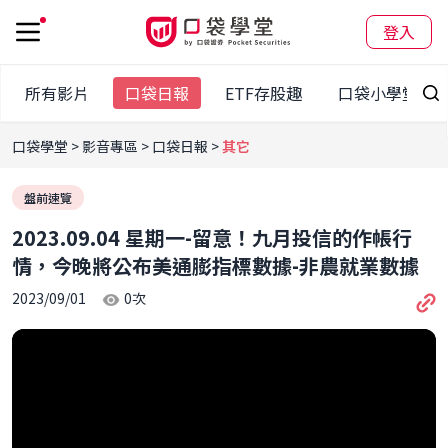
登入
所有影片
口袋日報
ETF存股趣
口袋小學堂
口袋學堂
影音專區
口袋日報
其它
盤前速覽
2023.09.04 星期一-留意！九月投信的作帳行
情，今晚將公布美通膨指標數據-非農就業數據
2023/09/01
0
次