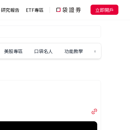
研究報告
ETF專區
立即開戶
美股專區
口袋名人
功能教學
60秒學一招