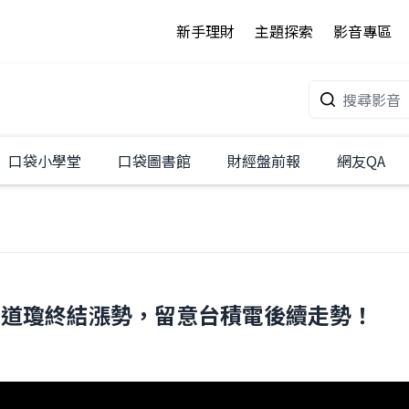
新手理財
主題探索
影音專區
口袋小學堂
口袋圖書館
財經盤前報
網友QA
P超預期道瓊終結漲勢，留意台積電後續走勢！