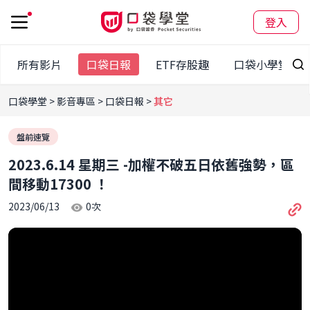
登入
所有影片
口袋日報
ETF存股趣
口袋小學堂
口袋學堂
影音專區
口袋日報
其它
盤前速覽
2023.6.14 星期三 -加權不破五日依舊強勢，區
間移動17300 ！
2023/06/13
0
次