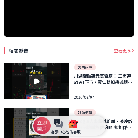
相關影音
查看更多
盤前速覽
川湖衝破萬元寫奇蹟！ 三商壽
於9/1下市，黃仁勳加持機器人
概念股暴飆！ ｜口袋日報｜202
6.08.07
2026/08/07
盤前速覽
Google人事震撼離職、液冷散
熱與記憶體族群分頭強攻!群聯
客服中心
智能客服
執行長力再刷 40 張 ｜口袋日報