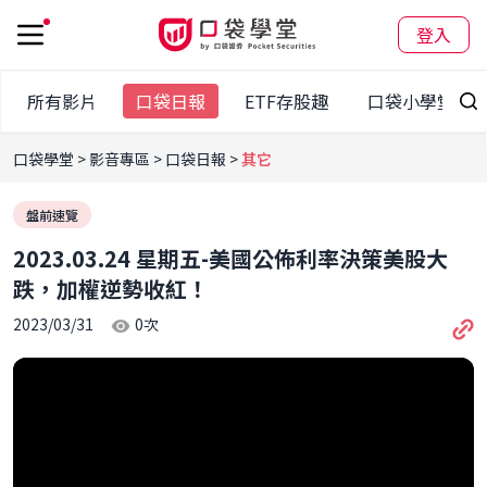
登入
所有影片
口袋日報
ETF存股趣
口袋小學堂
口袋學堂
影音專區
口袋日報
其它
盤前速覽
2023.03.24 星期五-美國公佈利率決策美股大
跌，加權逆勢收紅！
2023/03/31
0
次