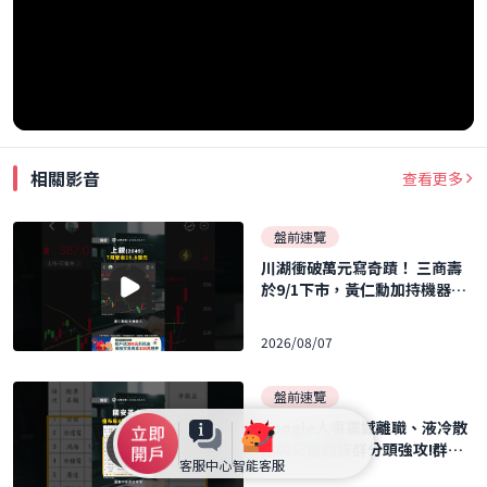
相關影音
查看更多
盤前速覽
川湖衝破萬元寫奇蹟！ 三商壽
於9/1下市，黃仁勳加持機器人
概念股暴飆！ ｜口袋日報｜202
6.08.07
2026/08/07
盤前速覽
Google人事震撼離職、液冷散
熱與記憶體族群分頭強攻!群聯
客服中心
智能客服
執行長力再刷 40 張 ｜口袋日報