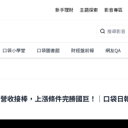
新手理財
主題探索
影音專區
口袋小學堂
口袋圖書館
財經盤前報
網友QA
收接棒，上漲條件完勝國巨！｜口袋日報｜20