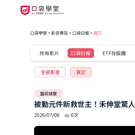
口袋學堂
影音專區
口袋日報
其它
所有影片
口袋日報
ETF存股趣
全部影音
其它
盤前速覽
被動元件新救世主！禾伸堂驚人營
2026/07/08
0
次