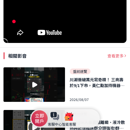
相關影音
查看更多
盤前速覽
川湖衝破萬元寫奇蹟！ 三商壽
於9/1下市，黃仁勳加持機器人
概念股暴飆！ ｜口袋日報｜202
6.08.07
2026/08/07
盤前速覽
Google人事震撼離職、液冷散
客服中心
智能客服
熱與記憶體族群分頭強攻!群聯