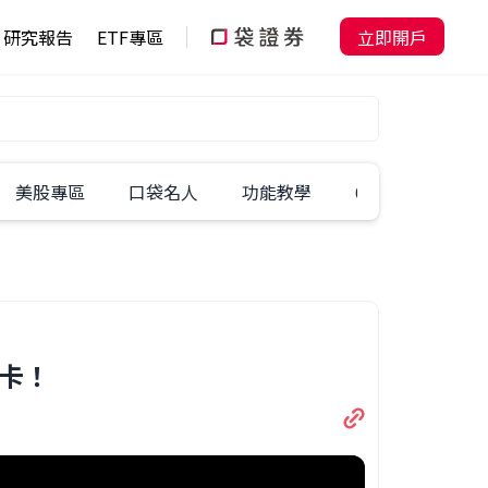
研究報告
ETF專區
立即開戶
美股專區
口袋名人
功能教學
60秒學一招
關卡！