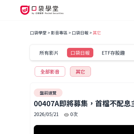
口袋學堂
影音專區
口袋日報
其它
所有影片
口袋日報
ETF存股趣
全部影音
其它
盤前速覽
00407A即將募集，首檔不配
2026/05/21
0
次