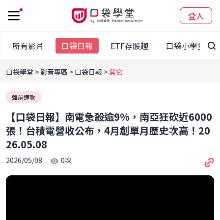
登入
所有影片
口袋日報
ETF存股趣
口袋小學堂
口袋學堂
影音專區
口袋日報
其它
盤前速覽
【口袋日報】南電急殺逾9%，南亞狂砍近6000
張！台積電營收公布，4月創單月歷史次高！20
26.05.08
2026/05/08
0
次