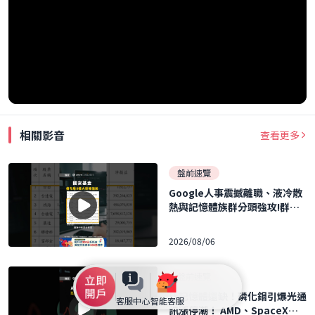
相關影音
查看更多
盤前速覽
Google人事震撼離職、液冷散
熱與記憶體族群分頭強攻!群聯
執行長力再刷 40 張 ｜口袋日報
｜2026.08.06
2026/08/06
盤前速覽
比記憶體還缺！磷化銦引爆光通
客服中心
智能客服
訊漲停潮！ AMD、SpaceX財