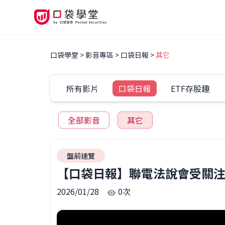
口袋學堂
影音專區
口袋日報
其它
所有影片
口袋日報
ETF存股趣
全部影音
其它
盤前速覽
【口袋日報】聯電法說會受關注，
2026/01/28
0
次