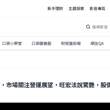
新手理財
主題探索
影音專區
口袋小學堂
口袋圖書館
財經盤前報
網友QA
市場關注營運展望，旺宏法說驚艷，股價亮燈