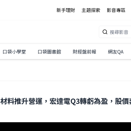
新手理財
主題探索
影音專區
口袋小學堂
口袋圖書館
財經盤前報
網友QA
料推升營運，宏達電Q3轉虧為盈，股價奔漲停