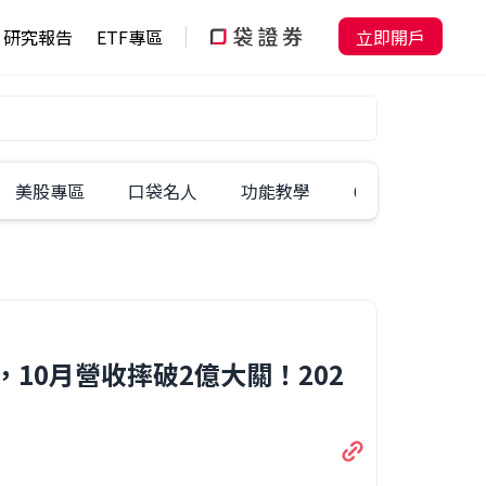
研究報告
ETF專區
立即開戶
美股專區
口袋名人
功能教學
60秒學一招
10月營收摔破2億大關！202