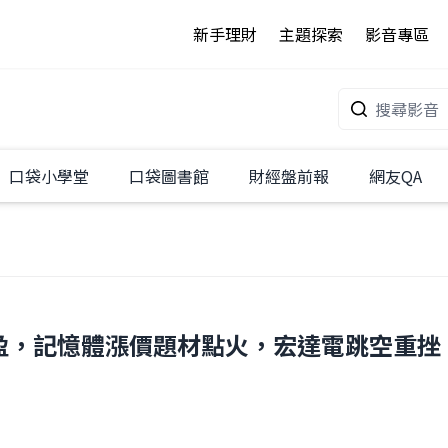
新手理財
主題探索
影音專區
口袋小學堂
口袋圖書館
財經盤前報
網友QA
盈，記憶體漲價題材點火，宏達電跳空重挫，