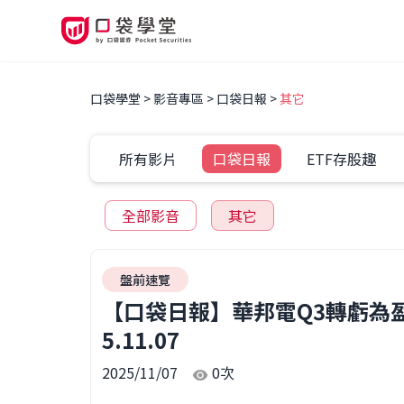
口袋學堂
影音專區
口袋日報
其它
所有影片
口袋日報
ETF存股趣
全部影音
其它
盤前速覽
【口袋日報】華邦電Q3轉虧為
5.11.07
2025/11/07
0
次